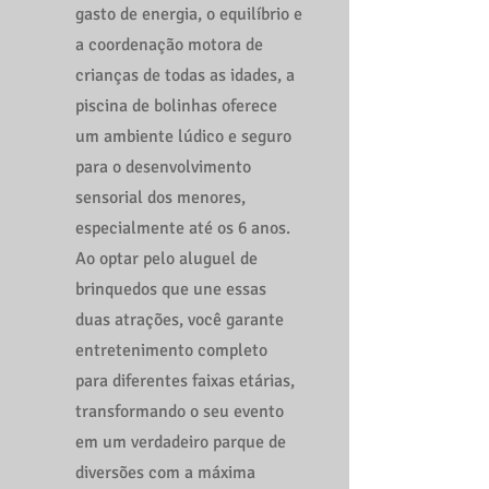
gasto de energia, o equilíbrio e
a coordenação motora de
crianças de todas as idades, a
piscina de bolinhas oferece
um ambiente lúdico e seguro
para o desenvolvimento
sensorial dos menores,
especialmente até os 6 anos.
Ao optar pelo aluguel de
brinquedos que une essas
duas atrações, você garante
entretenimento completo
para diferentes faixas etárias,
transformando o seu evento
em um verdadeiro parque de
diversões com a máxima