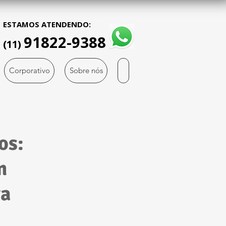
ESTAMOS ATENDENDO:
91822-9388
(11)
Corporativo
Sobre nós
os:
m
ra