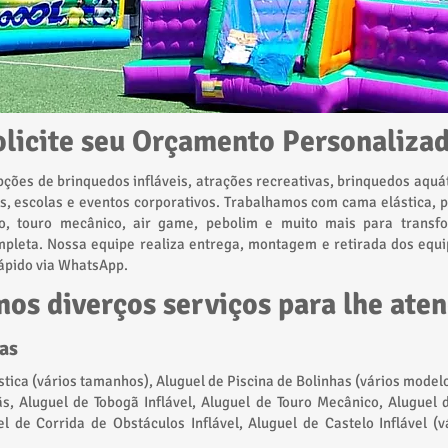
olicite seu Orçamento Personalizad
pções de brinquedos infláveis, atrações recreativas, brinquedos aquá
os, escolas e eventos corporativos. Trabalhamos com cama elástica, p
bão, touro mecânico, air game, pebolim e muito mais para tran
ompleta. Nossa equipe realiza entrega, montagem e retirada dos equ
ápido via WhatsApp.
os diverços serviços para lhe ate
las
tica (vários tamanhos), Aluguel de Piscina de Bolinhas (vários model
ãs, Aluguel de Tobogã Inflável, Aluguel de Touro Mecânico, Aluguel 
l de Corrida de Obstáculos Inflável, Aluguel de Castelo Inflável (v