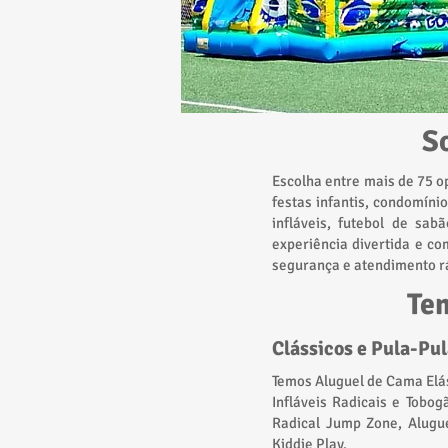
S
Escolha entre mais de 75 o
festas infantis, condomíni
infláveis, futebol de sa
experiência divertida e c
segurança e atendimento r
Tem
Clássicos e Pula-Pu
Temos Aluguel de Cama Elás
Infláveis Radicais e Tobog
Radical Jump Zone, Alugue
Kiddie Play.