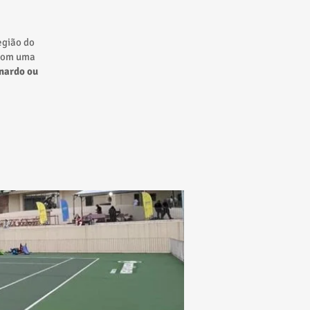
egião do
 com uma
nardo ou