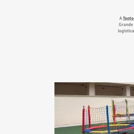
A
Tonto
Grande 
logístic