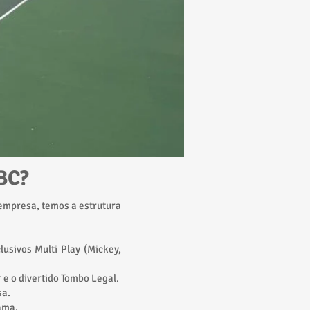
BC?​
 empresa, temos a estrutura
lusivos Multi Play (Mickey,
 e o divertido Tombo Legal.
sa.
ama.