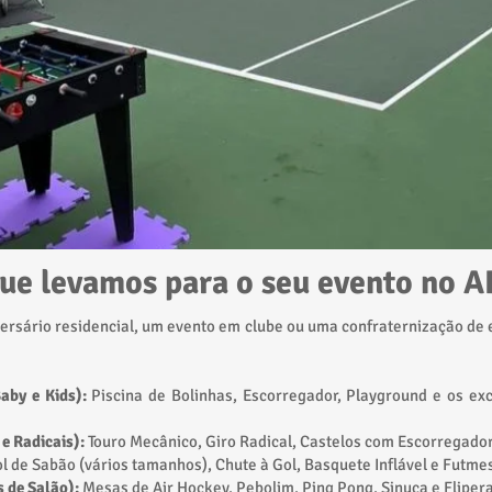
ue levamos para o seu evento no A
versário residencial, um evento em clube ou uma confraternização de
aby e Kids):
Piscina de Bolinhas, Escorregador, Playground e os exc
 e Radicais):
Touro Mecânico, Giro Radical, Castelos com Escorregador
l de Sabão (vários tamanhos), Chute à Gol, Basquete Inflável e Futme
s de Salão):
Mesas de Air Hockey, Pebolim, Ping Pong, Sinuca e Fliper