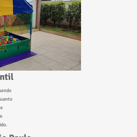
ntil
 sendo
quanto
 e
om
ido.