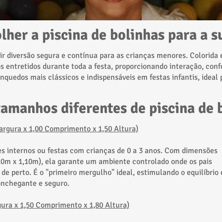
lher a piscina de bolinhas para a su
tir diversão segura e contínua para as crianças menores. Colorida 
 entretidos durante toda a festa, proporcionando interação, conf
inquedos mais clássicos e indispensáveis em festas infantis, ideal 
amanhos diferentes de piscina de 
argura x 1,00 Comprimento x 1,50 Altura)
es internos ou festas com crianças de 0 a 3 anos. Com dimensões
0m x 1,10m), ela garante um ambiente controlado onde os pais
 perto. É o "primeiro mergulho" ideal, estimulando o equilíbrio 
nchegante e seguro.
gura x 1,50 Comprimento x 1,80 Altura)