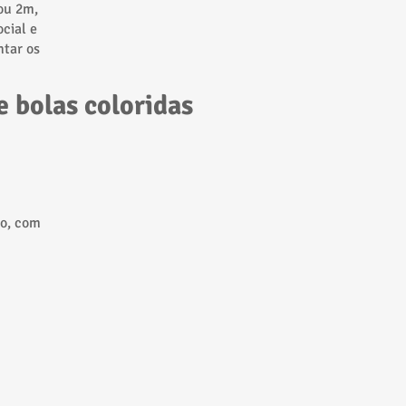
ou 2m,
cial e
ntar os
e bolas coloridas
do, com