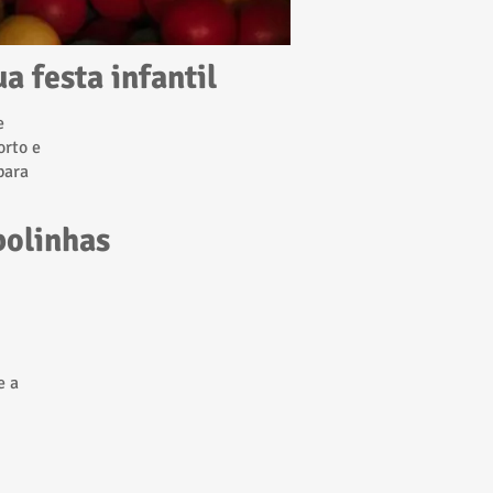
a festa infantil
e
orto e
para
bolinhas
e a