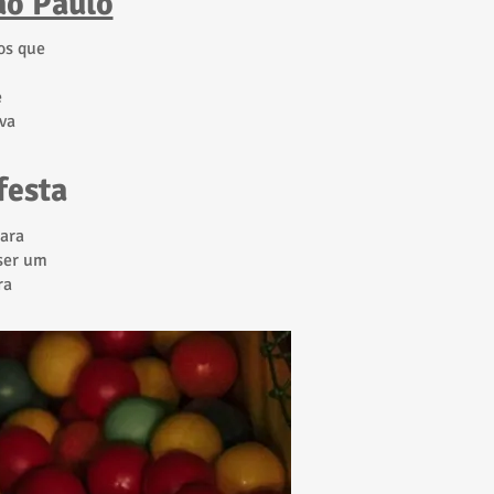
ão Paulo
os que
e
va
festa
para
 ser um
ra