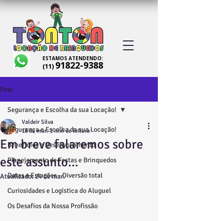
ESTAMOS ATENDENDO:
91822-9388
(11)
Post
Segurança e Escolha da sua Locação!
Valdeir Silva
Segurança e Escolha da sua Locação!
18 de mar.
1 min de leitura
Em breve falaremos sobre
Benefícios e Desenvolvimento
este assunto...
Planejamento de Festas e Brinquedos
Datas e Estações - Diversão total
Atualizado:
24 de mar.
Curiosidades e Logística do Aluguel
Os Desafios da Nossa Profissão