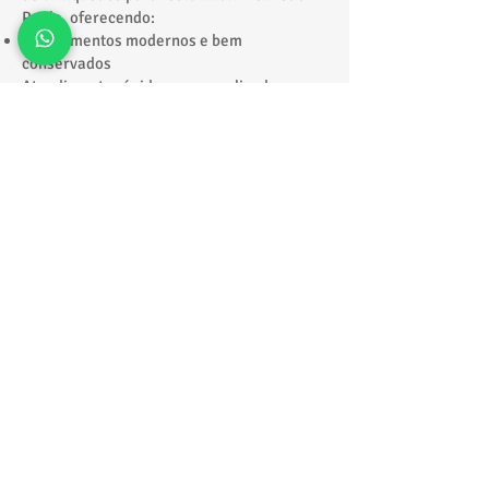
Paulo, oferecendo:
Equipamentos modernos e bem
conservados
Atendimento rápido e personalizado
Equipe especializada
Entrega e retirada no local
Excelente custo-benefício
Nosso compromisso é levar diversão com
segurança e praticidade para o seu evento.
Solicite seu
orçamento
Quer montar uma festa infantil completa,
cheia de atrações e com diversão garantida
do início ao fim?
👉 Chame agora a Tonton Locações e
descubra como transformar seu evento em
um verdadeiro parque de diversão para a
criançada!