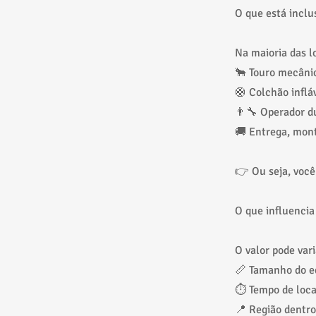
O que está inclu
Na maioria das l
🐂 Touro mecâni
🛟 Colchão inflá
👨‍🔧 Operador d
🚚 Entrega, mon
👉 Ou seja, você
O que influencia
O valor pode var
📏 Tamanho do 
⏱️ Tempo de loc
📍 Região dentro