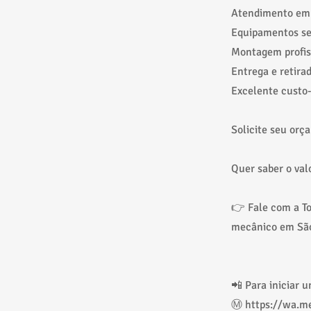
Atendimento em 
Equipamentos se
Montagem profis
Entrega e retira
Excelente custo-
Solicite seu orç
Quer saber o val
👉 Fale com a To
mecânico em São 
📲 Para iniciar 
Ⓜ️
https://wa.m