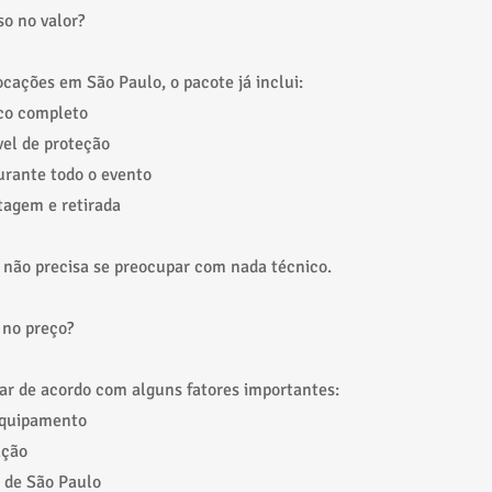
so no valor?
ocações em São Paulo, o pacote já inclui:
co completo
vel de proteção
urante todo o evento
tagem e retirada
 não precisa se preocupar com nada técnico.
 no preço?
iar de acordo com alguns fatores importantes:
equipamento
ação
 de São Paulo