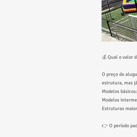
💰 Qual o valor 
O preço do alug
estrutura, mas j
Modelos básicos
Modelos intermed
Estruturas maio
👉 O período pad