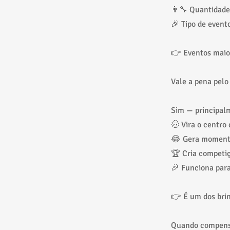
👨‍🔧 Quantidade
🎉 Tipo de event
👉 Eventos maior
Vale a pena pelo
Sim — principalm
🤠 Vira o centro
😂 Gera moment
🏆 Cria competi
🎉 Funciona para
👉 É um dos brin
Quando compens