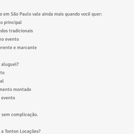
o em São Paulo vale ainda mais quando você quer:
o principal
edos tradicionais
no evento
ferente e marcante
 aluguel?
nto
al
amento montado
o evento
e sem complicação.
 a Tonton Locações?