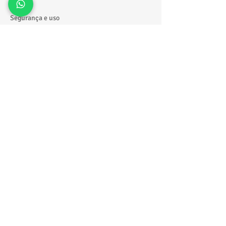
Segurança e uso
Estrutura inflável reforçada
Laterais de proteção
Equipamentos higienizados
Montagem profissional
👉 A recomendação é sempre manter
supervisão durante o uso.
Por que escolher a Tonton Locações?
Atendimento em toda São Paulo
Equipamentos revisados e limpos
Montagem profissional
Entrega e retirada no local
Excelente custo-benefício
Solicite seu orçamento