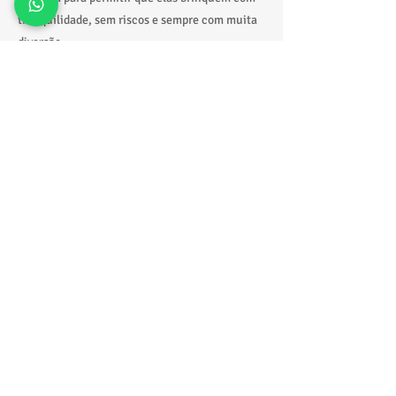
tranquilidade, sem riscos e sempre com muita
diversão.
Praticidade do início ao fim
A locação é simples e sem complicação. A
equipe realiza a entrega, montagem e retirada,
garantindo que tudo esteja pronto no horário
combinado e funcionando perfeitamente
durante o evento.
Fale com a equipe e garanta sua reserva
Quer garantir a melhor piscina de bolas infantil
Alphaville para sua festa?
📲
https://wa.me/5511918229388