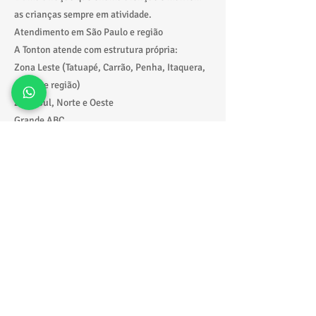
as crianças sempre em atividade.
Atendimento em São Paulo e região
A Tonton atende com estrutura própria:
Zona Leste (Tatuapé, Carrão, Penha, Itaquera,
Mooca e região)
Zona Sul, Norte e Oeste
Grande ABC
Alphaville
Litoral de São Paulo
Garantimos entrega, montagem e retirada com
pontualidade e segurança.
Solicite seu orçamento agora
Quer garantir o melhor escorregador inflável
aluguel Alphaville para sua festa?
📲 Fale direto pelo WhatsApp:
https://wa.me/5511918229388
🎉 Receba fotos, valores e sugestões ideais
para o seu evento de forma rápida.