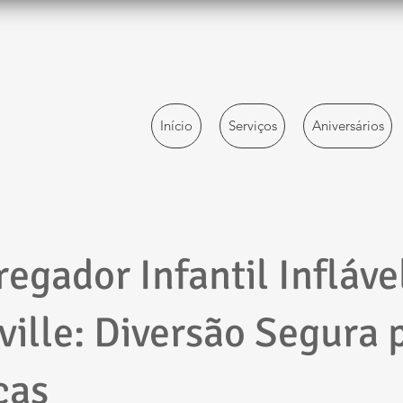
Início
Serviços
Aniversários
egador Infantil Infláve
ville: Diversão Segura 
ças