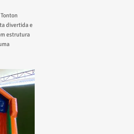
a Tonton
a divertida e
om estrutura
 uma