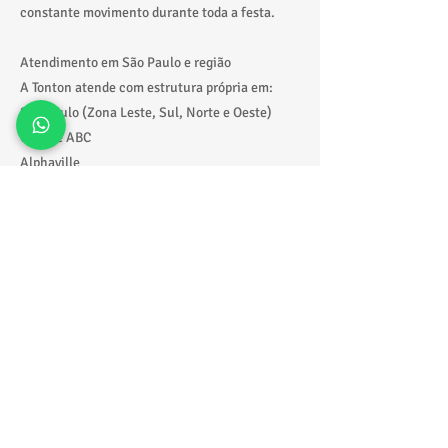
constante movimento durante toda a festa.
Atendimento em São Paulo e região
A Tonton atende com estrutura própria em:
São Paulo (Zona Leste, Sul, Norte e Oeste)
Grande ABC
Alphaville
Litoral paulista
Com entrega, montagem e retirada realizadas
com pontualidade e organização.
Solicite seu orçamento agora
Quer garantir o melhor castelo pula pula
inflável aluguel para sua festa?
📲 Fale direto pelo WhatsApp:
https://wa.me/5511918229388
🎉 Receba fotos, valores e orientações rápidas
para escolher o modelo ideal.