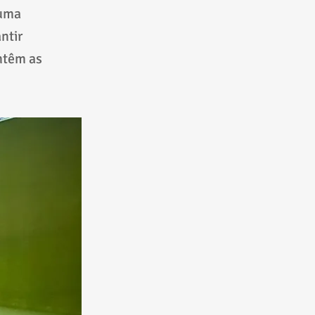
 uma
ntir
ntêm as