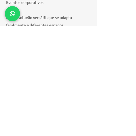
Eventos corporativos
É uma solução versátil que se adapta
facilmente a diferentes espaços.
Por que escolher a Tonton Locações?
Equipamentos seguros e revisados
Atendimento rápido
Equipe especializada
Entrega e retirada no local
Excelente custo-benefício
Solicite seu orçamento
Quer montar uma festa completa, com
brinquedos que realmente fazem a diferença?
👉 Fale com a Tonton Locações e descubra
como transformar seu evento em uma