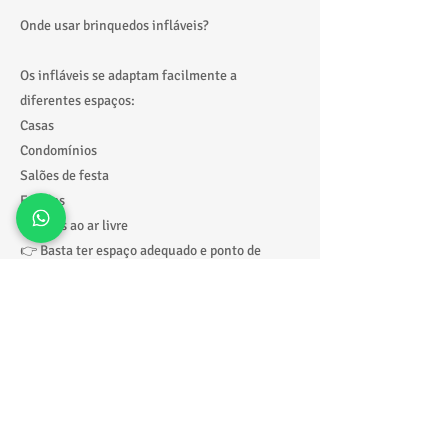
Onde usar brinquedos infláveis?
Os infláveis se adaptam facilmente a
diferentes espaços:
Casas
Condomínios
Salões de festa
Escolas
Eventos ao ar livre
👉 Basta ter espaço adequado e ponto de
energia.
Por que escolher a Tonton Locações?
Equipamentos seguros e higienizados
Atendimento rápido
Montagem profissional
Entrega e retirada no local