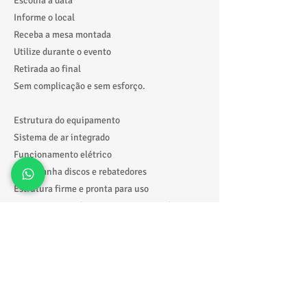
Escolha a data
Informe o local
Receba a mesa montada
Utilize durante o evento
Retirada ao final
Sem complicação e sem esforço.
Estrutura do equipamento
Sistema de ar integrado
Funcionamento elétrico
Acompanha discos e rebatedores
Estrutura firme e pronta para uso
👉 Não precisa de monitor — uso simples e
intuitivo.
Por que escolher a Tonton Locações?
Equipamentos revisados e higienizados
Atendimento rápido