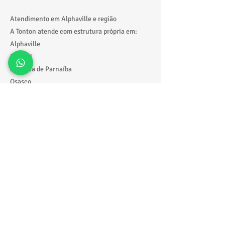
Atendimento em Alphaville e região
A Tonton atende com estrutura própria em:
Alphaville
Barueri
Santana de Parnaíba
Osasco
Grande São Paulo
Com entrega, montagem e retirada realizadas
com pontualidade e organização.
Solicite seu orçamento agora
Quer garantir o melhor alugar tobogã inflável
Alphaville para sua festa?
📲 Fale direto pelo WhatsApp:
https://wa.me/5511918229388
🎉 Receba fotos, valores e sugestões ideais de
forma rápida para montar seu evento.