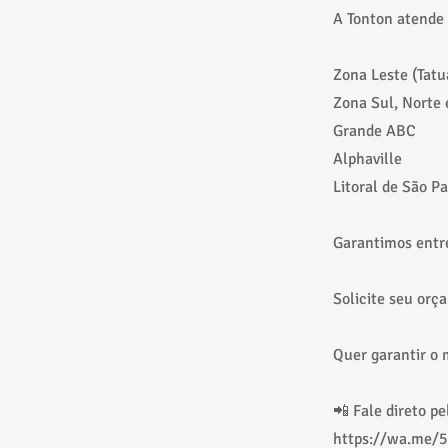
A Tonton atende 
Zona Leste (Tatu
Zona Sul, Norte 
Grande ABC
Alphaville
Litoral de São P
Garantimos entr
Solicite seu orç
Quer garantir o 
📲 Fale direto p
https://wa.me/