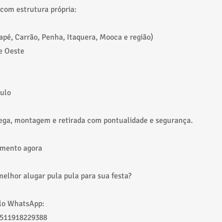
com estrutura própria:
apé, Carrão, Penha, Itaquera, Mooca e região)
e Oeste
aulo
ega, montagem e retirada com pontualidade e segurança.
amento agora
melhor alugar pula pula para sua festa?
elo WhatsApp:
5511918229388