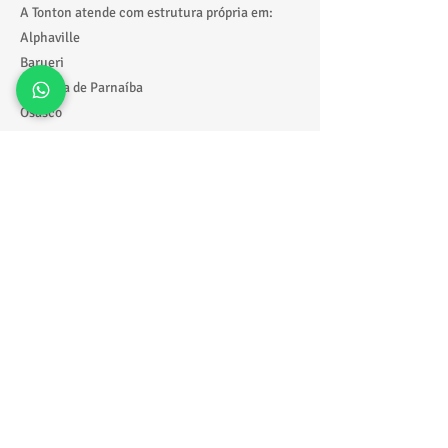
A Tonton atende com estrutura própria em:
Alphaville
Barueri
Santana de Parnaíba
Osasco
Grande São Paulo
Com entrega, montagem e retirada realizadas
com organização e pontualidade.
Solicite seu orçamento agora
Quer garantir o melhor air game aluguel
Alphaville para sua festa?
📲 Fale direto pelo WhatsApp:
https://wa.me/5511918229388
🎉 Receba fotos, valores e sugestões ideais de
forma rápida para montar seu evento.
Conte com a Tonton Locação de Brinquedos
para levar diversão, interação e qualidade para