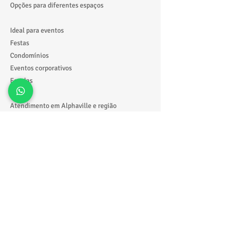
Opções para diferentes espaços
Ideal para eventos
Festas
Condomínios
Eventos corporativos
Escolas
Atendimento em Alphaville e região
Alphaville
Barueri
Santana de Parnaíba
Osasco
Solicite seu orçamento agora
📲
https://wa.me/5511918229388
🎮 Garanta diversão para seu evento!