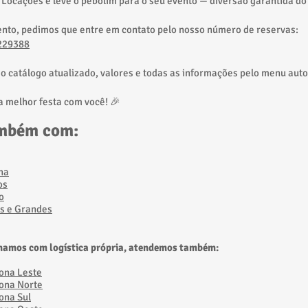
 Locações e leve o pebolim para o seu evento — diversão garantida do
ento, pedimos que entre em contato pelo nosso número de reservas:
229388
ao catálogo atualizado, valores e todas as informações pelo menu aut
 melhor festa com você! 🎉
ambém com:
ha
os
o
s e Grandes
hamos com logística própria, atendemos também:
Zona Leste
Zona Norte
ona Sul