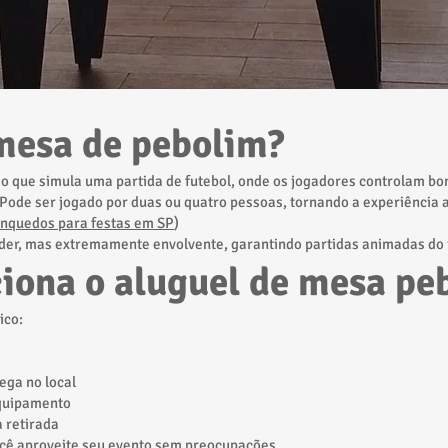
 mesa de pebolim?
o que simula uma partida de futebol, onde os jogadores controlam bo
Pode ser jogado por duas ou quatro pessoas, tornando a experiência a
inquedos para festas em SP
)
der, mas extremamente envolvente, garantindo partidas animadas do i
iona o aluguel de mesa pe
ico:
ega no local
quipamento
 retirada
ocê aproveite seu evento sem preocupações.