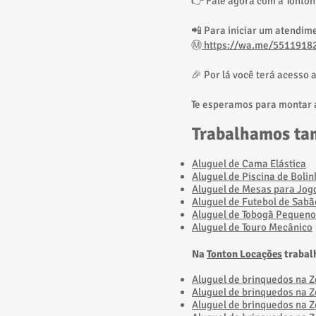
👉 Fale agora com a Tonton
📲 Para iniciar um atendim
Ⓜ️
https://wa.me/5511918
🎉 Por lá você terá acesso 
Te esperamos para montar a
Trabalhamos t
Aluguel de Cama Elástica
Aluguel de Piscina de Bolin
Aluguel de Mesas para Jog
Aluguel de Futebol de Sabã
Aluguel de Tobogã Pequeno
​Aluguel de Touro Mecânico
Na
Tonton Locações
trabal
​Aluguel de brinquedos na 
​Aluguel de brinquedos na 
Aluguel de brinquedos na Z