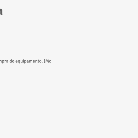
m
mpra do equipamento. (
Mc