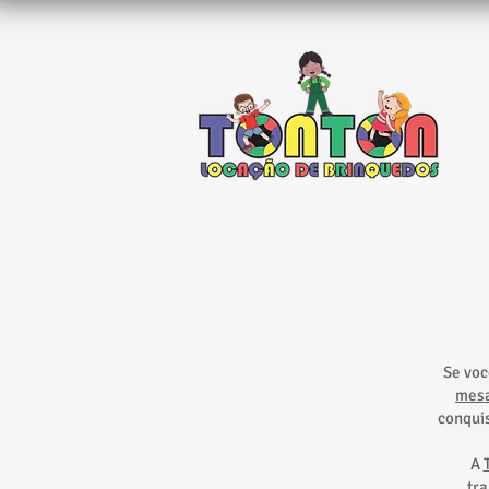
Se voc
mesa
conquis
A
tr