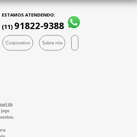
ESTAMOS ATENDENDO:
91822-9388
(11)
Corporativo
Sobre nós
guel de
 jogo
eventos.
ara
to.