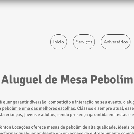
Início
Serviços
Aniversários
Aluguel de Mesa Pebolim
ê quer garantir diversão, competição e interação no seu evento,
o alu
 pebolim é uma das melhores escolhas
. Clássico e sempre atual, esse
ta crianças, jovens e adultos, sendo presença garantida em festas e 
Tonton Locações
oferece mesas de pebolim de alta qualidade, ideais p
ansformar qualquer ambiente em um espaço de entretenimento comple