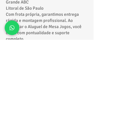
Grande ABC
Litoral de São Paulo
Com frota própria, garantimos entrega
rápida e montagem profissional. Ao
contratar o Aluguel de Mesa Jogos, você
conta com pontualidade e suporte
completo.
Combine com outras
atrações
Para deixar seu evento ainda mais
completo, você pode combinar os jogos
com outras atrações:
Infláveis: Castelos, Tobogãs e Corrida de
Obstáculos
Atrações Radicais: Touro Mecânico, Futebol
de Sabão, Giro Radical
Clássicos: Cama Elástica, Piscina de
Bolinhas, Tombo Legal