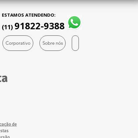
ESTAMOS ATENDENDO:
91822-9388
(11)
Corporativo
Sobre nós
ta
cação de
estas
ersão,