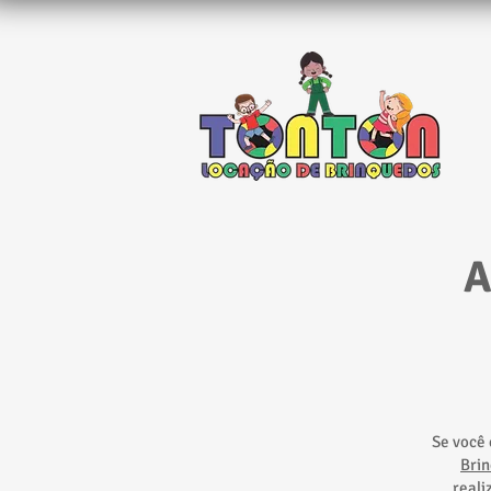
A
Se você 
Bri
reali