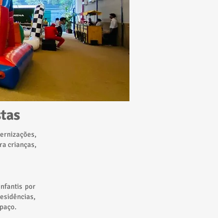
tas
ernizações,
ra crianças,
nfantis por
esidências,
spaço.