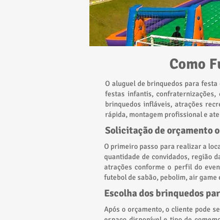
Como Fu
O aluguel de brinquedos para festa
festas infantis, confraternizações
brinquedos infláveis, atrações rec
rápida, montagem profissional e at
Solicitação de orçamento o
O primeiro passo para realizar a lo
quantidade de convidados, região d
atrações conforme o perfil do even
futebol de sabão, pebolim, air game 
Escolha dos brinquedos par
Após o orçamento, o cliente pode s
espaço disponível e tipo de comemo