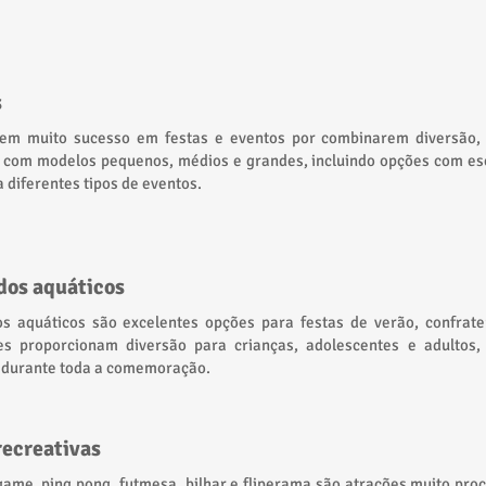
s
azem muito sucesso em festas e eventos por combinarem diversão,
s com modelos pequenos, médios e grandes, incluindo opções com es
a diferentes tipos de eventos.
dos aquáticos
s aquáticos são excelentes opções para festas de verão, confrate
ões proporcionam diversão para crianças, adolescentes e adultos,
o durante toda a comemoração.
recreativas
ame, ping pong, futmesa, bilhar e fliperama são atrações muito pro