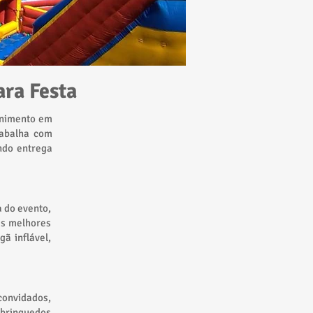
ra Festa
enimento em
rabalha com
endo entrega
a do evento,
as melhores
ã inflável,
convidados,
 brinquedos