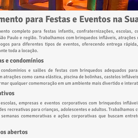
mento para Festas e Eventos na Su
ento completo para festas infantis, confraternizações, escolas, c
São Paulo e região. Trabalhamos com brinquedos infláveis, atrações 
ogos para diferentes tipos de eventos, oferecendo entrega rápid
ante toda a locação.
as e condomínios
 condomínios e salões de festas com brinquedos adequados para
 atrações como cama elástica, piscina de bolinhas, castelos inflávei
ormar qualquer comemoração em um ambiente mais divertido e interat
ativos
scolas, empresas e eventos corporativos com brinquedos inflávei
ades recreativas para crianças, adolescentes e adultos. Trabalhamos 
as, semanas comemorativas e ações corporativas que buscam entre
os abertos