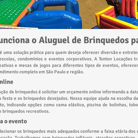
nciona o Aluguel de Brinquedos pa
 é uma solução prática para quem deseja oferecer diversão e entret
, escolas, condomínios e eventos corporativos. A Tonton Locações t
reativas e mesas de jogos para diferentes tipos de eventos, oferec
endimento completo em São Paulo e região.
nline
cação de brinquedos é solicitar um orçamento online informando a dat
a festa e os brinquedos desejados. Nossa equipe ajuda na escolha d
to, indicando opções como cama elástica, piscina de bolinhas, tobog
e brinquedos recreativos.
a o evento
elecionar os brinquedos mais adequados conforme a faixa etária dos 
ração. Trabalhamos com brinquedos infláveis, atrações esportivas,