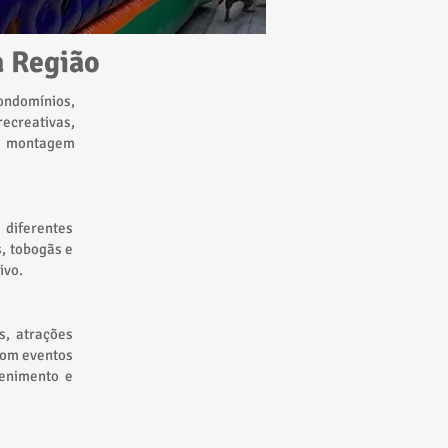
a Região
ondomínios,
recreativas,
a, montagem
 diferentes
s, tobogãs e
ivo.
s, atrações
com eventos
tenimento e