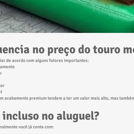
uencia no preço do touro 
riar de acordo com alguns fatores importantes:
pamento
o
tor
el
om acabamento premium tendem a ter um valor mais alto, mas tamb
 incluso no aluguel?
rmalmente você já conta com: