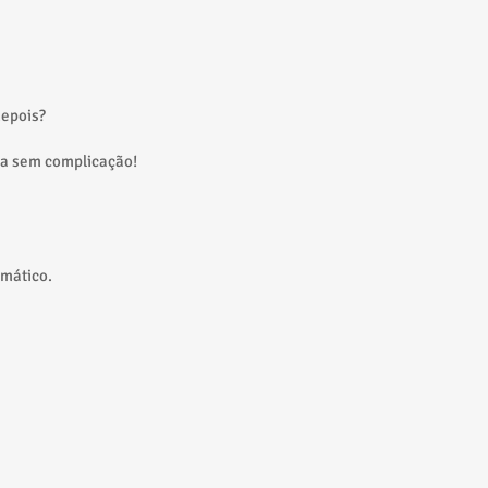
depois?
ta sem complicação!
omático.