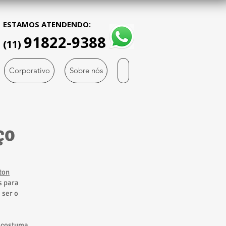
ESTAMOS ATENDENDO:
91822-9388
(11)
Corporativo
Sobre nós
ço
ton
s para
 ser o
o costuma