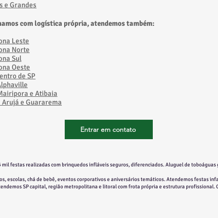
s e Grandes
hamos com logística própria, atendemos também:
Zona Leste
Zona Norte
ona Sul
Zona Oeste
entro de SP
lphaville
iripora e Atibaia​
a Arujá e Guararema
Entrar em contato
 mil festas realizadas com brinquedos infláveis seguros, diferenciados. Aluguel de toboáguas 
s, escolas, chá de bebê, eventos corporativos e aniversários temáticos. Atendemos festas infa
Atendemos SP capital, região metropolitana e litoral com frota própria e estrutura profissional.