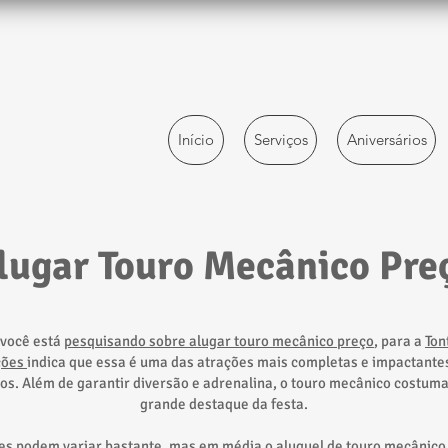
Início
Serviços
Aniversários
lugar Touro Mecânico Pre
 você está
pesquisando sobre alugar touro mecânico preço
, para a
Ton
ções
indica que essa é uma das atrações mais completas e impactante
os. Além de garantir diversão e adrenalina, o touro mecânico costuma
grande destaque da festa.
es podem variar bastante, mas em média o aluguel de touro mecânic