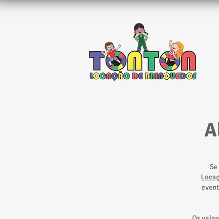
A
Se
Loca
event
Os valor