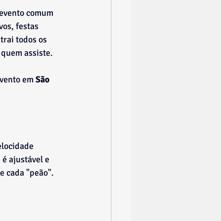
r evento comum 
os, festas 
rai todos os 
 quem assiste.
evento em 
São 
elocidade 
é ajustável e 
de cada "peão".