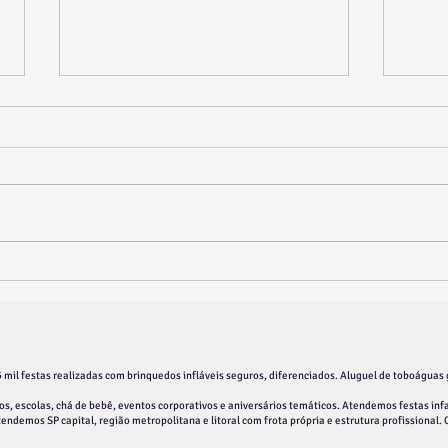
Aluguel de Brinquedos na
🎉 A
Moóca em São Paulo e Região
Vila 
Infan
 mil festas realizadas com brinquedos infláveis seguros, diferenciados. Aluguel de toboáguas 
s, escolas, chá de bebê, eventos corporativos e aniversários temáticos. Atendemos festas infa
Atendemos SP capital, região metropolitana e litoral com frota própria e estrutura profissional.