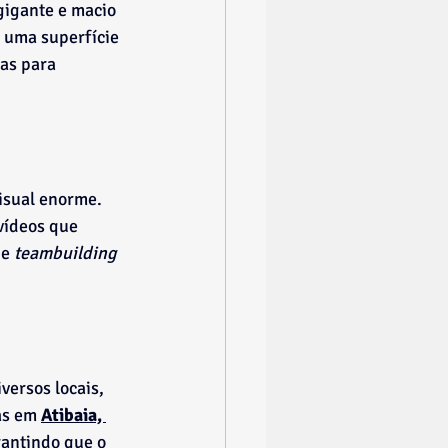
gigante e macio 
 uma superfície 
as para 
isual enorme. 
vídeos que 
e 
teambuilding
ersos locais, 
as em 
Atibaia, 
rantindo que o 