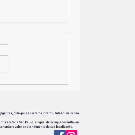
luguel de Brinquedos na
Formosa para Festa
til em São Paulo
gigantes, pula-pula com tema infantil, futebol de sabão
ntis em toda São Paulo: aluguel de brinquedos infláveis
 Consulte o valor de atendimento da sua localização.