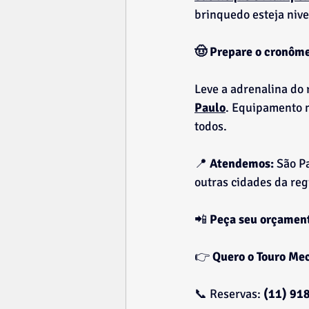
brinquedo esteja nive
🤠 Prepare o cronôme
Leve a adrenalina do 
Paulo
. Equipamento m
todos.
📍 
Atendemos:
 São P
outras cidades da reg
📲 
Peça seu orçament
👉 
Quero o Touro Me
📞 Reservas: 
(11) 91