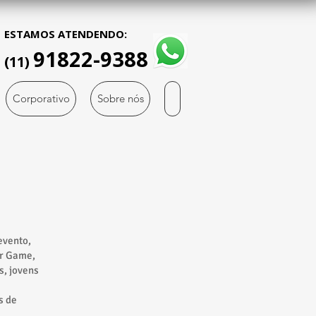
ESTAMOS ATENDENDO:
91822-9388
(11)
Corporativo
Sobre nós
evento,
ir Game,
s, jovens
s de