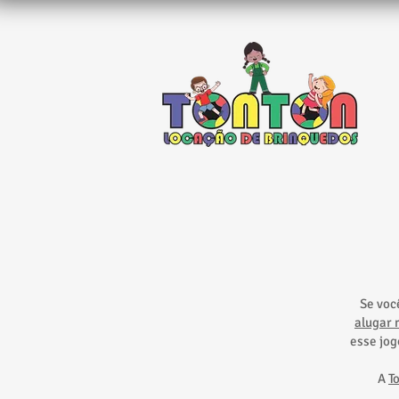
Se voc
alugar 
esse jog
A
T