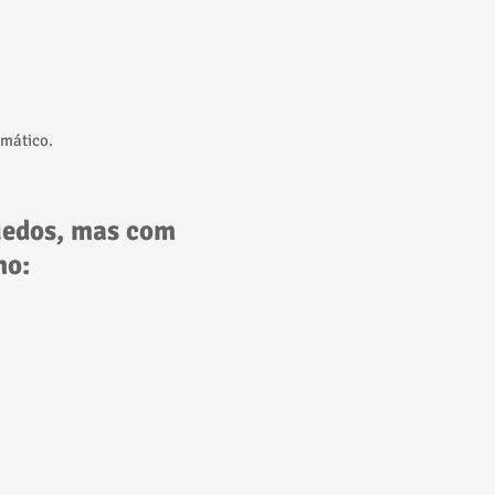
omático.
uedos, mas com
mo: