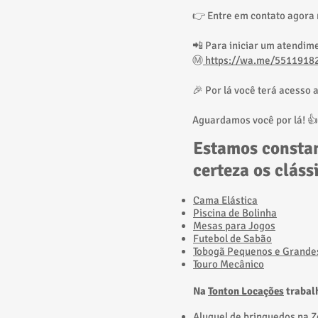
👉 Entre em contato agora
📲 Para iniciar um atendim
Ⓜ️
https://wa.me/5511918
🎉 Por lá você terá acesso 
Aguardamos você por lá! 👍
Estamos constan
certeza os clás
Cama Elástica
Piscina de Bolinha
Mesas para Jogos
Futebol de Sabão
Tobogã Pequenos e Grande
​Touro Mecânico
Na
Tonton Locações
trabal
​Aluguel de brinquedos na 