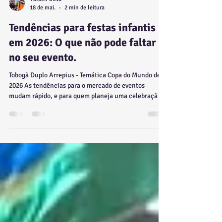
Valdeir Silva
18 de mai.
2 min de leitura
Tendências para festas infantis
em 2026: O que não pode faltar
no seu evento.
Tobogã Duplo Arrepius - Temática Copa do Mundo de
2026 As tendências para o mercado de eventos
mudam rápido, e para quem planeja uma celebração
inesquecível, estar por dentro das novidades em
locação de brinquedos para festa infantil é
fundamental. Em 2026, o foco total está na
experiência sensorial, na interatividade e, claro, na
segurança impecável para que os pequenos
aproveitem cada segundo. Se você quer que seu
evento seja o assunto do ano em São Paulo,
Guarulhos, ABC ou