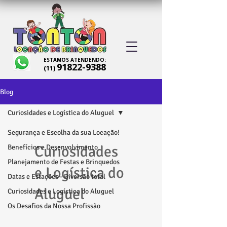
ESTAMOS ATENDENDO:
91822-9388
(11)
Blog
Curiosidades e Logística do Aluguel
Segurança e Escolha da sua Locação!
Curiosidades
Benefícios e Desenvolvimento
Planejamento de Festas e Brinquedos
e Logística do
Datas e Estações - Diversão total
Aluguel
Curiosidades e Logística do Aluguel
Os Desafios da Nossa Profissão