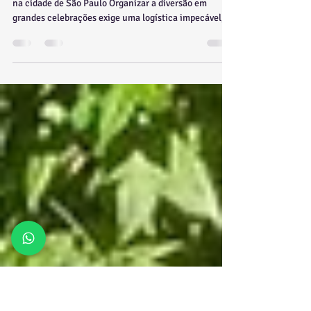
eventos de Igreja ou
Beneficentes: Como organizar.
Aluguel de Tobogã Inflável e Infláveis Personalizados
na cidade de São Paulo Organizar a diversão em
grandes celebrações exige uma logística impecável, e
a locação de brinquedos para eventos de igreja ou
beneficentes é a solução perfeita para acolher as
famílias e garantir que as crianças se divirtam com
total segurança. Em festas de comunidades,
quermesses ou ações sociais, o aluguel de brinquedos
atua como um ponto de união, permitindo que os pais
participem das atividades